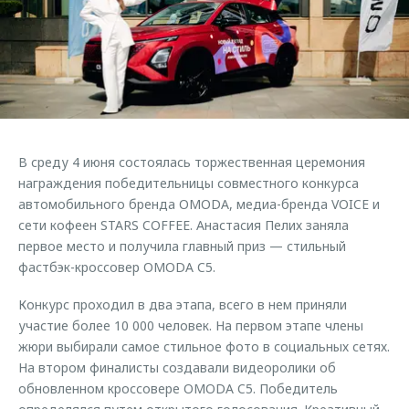
Страхование
Клиентская поддержка
Обратная связь
Кредитный калькулятор
O&J Автоклуб
Аксессуары
Клуб владельцев OMODA
Одежда и сувениры
Приложение O&J
Оригинальные аксессуары
Аксессуары
В среду 4 июня состоялась торжественная церемония
Запчасти
Одежда и сувениры
награждения победительницы совместного конкурса
автомобильного бренда OMODA, медиа-бренда VOICE и
Трейд-ин
Оригинальные аксессуары
сети кофеен STARS COFFEE. Анастасия Пелих заняла
Калькулятор трейд-ин
Запчасти
первое место и получила главный приз — стильный
фастбэк-кроссовер OMODA C5.
Конкурс проходил в два этапа, всего в нем приняли
участие более 10 000 человек. На первом этапе члены
жюри выбирали самое стильное фото в социальных сетях.
На втором финалисты создавали видеоролики об
обновленном кроссовере OMODA C5. Победитель