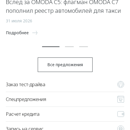
Вслед за OMODA C5: флагман OMODA C7
С
пополнил реестр автомобилей для такси
п
а
31 июля 2026
5 
Подробнее
По
Все предложения
Заказ тест-драйва
Спецпредложения
Расчет кредита
Запись на сервис