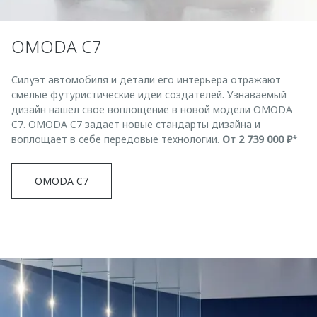
Страхование
Клиентская поддержка
Обратная связь
Кредитный калькулятор
O&J Автоклуб
OMODA C7
Аксессуары
Клуб владельцев OMODA
Силуэт автомобиля и детали его интерьера отражают
Одежда и сувениры
Приложение O&J
смелые футуристические идеи создателей. Узнаваемый
Оригинальные аксессуары
дизайн нашел свое воплощение в новой модели OMODA
Аксессуары
C7. OMODA C7 задает новые стандарты дизайна и
Запчасти
воплощает в себе передовые технологии.
От 2 739 000 ₽
*
Одежда и сувениры
Трейд-ин
Оригинальные аксессуары
OMODA C7
Калькулятор трейд-ин
Запчасти