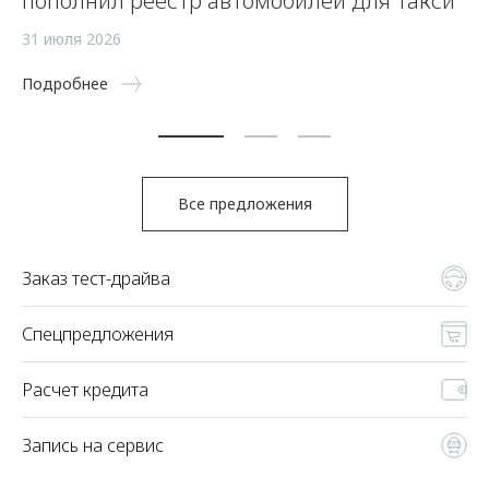
пополнил реестр автомобилей для такси
п
а
31 июля 2026
5 
Подробнее
По
Все предложения
Заказ тест-драйва
Спецпредложения
Расчет кредита
Запись на сервис