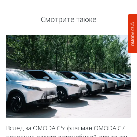
Смотрите также
OMODA C5
Вслед за OMODA C5: флагман OMODA C7
С