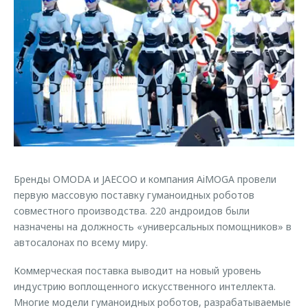
Страхование
Клиентская поддержка
Обратная связь
Кредитный калькулятор
O&J Автоклуб
Аксессуары
Клуб владельцев OMODA
Одежда и сувениры
Приложение O&J
Оригинальные аксессуары
Аксессуары
Запчасти
Одежда и сувениры
Трейд-ин
Оригинальные аксессуары
Бренды OMODA и JAECOO и компания AiMOGA провели
Калькулятор трейд-ин
Запчасти
первую массовую поставку гуманоидных роботов
совместного производства. 220 андроидов были
назначены на должность «универсальных помощников» в
автосалонах по всему миру.
Коммерческая поставка выводит на новый уровень
индустрию воплощенного искусственного интеллекта.
Многие модели гуманоидных роботов, разрабатываемые