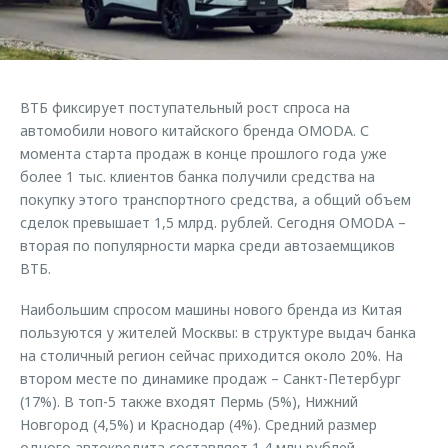
Страхование
Клиентская поддержка
Обратная связь
Кредитный калькулятор
O&J Автоклуб
Аксессуары
Клуб владельцев OMODA
ВТБ фиксирует поступательный рост спроса на
Одежда и сувениры
Приложение O&J
автомобили нового китайского бренда OMODA. С
Оригинальные аксессуары
момента старта продаж в конце прошлого года уже
Аксессуары
более 1 тыс. клиентов банка получили средства на
Запчасти
покупку этого транспортного средства, а общий объем
Одежда и сувениры
сделок превышает 1,5 млрд. рублей. Сегодня OMODA –
Трейд-ин
Оригинальные аксессуары
вторая по популярности марка среди автозаемщиков
Калькулятор трейд-ин
Запчасти
ВТБ.
Наибольшим спросом машины нового бренда из Китая
пользуются у жителей Москвы: в структуре выдач банка
на столичный регион сейчас приходится около 20%. На
втором месте по динамике продаж – Санкт-Петербург
(17%). В топ-5 также входят Пермь (5%), Нижний
Новгород (4,5%) и Краснодар (4%). Средний размер
одного автокредита составляет 1,4 млн рублей.