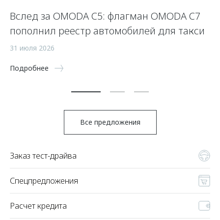
Вслед за OMODA C5: флагман OMODA C7
С
пополнил реестр автомобилей для такси
п
а
31 июля 2026
5 
Подробнее
По
Все предложения
Заказ тест-драйва
Спецпредложения
Расчет кредита