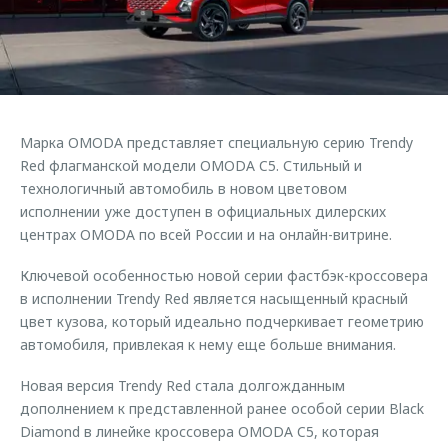
Страхование
Клиентская поддержка
Обратная связь
Кредитный калькулятор
O&J Автоклуб
Аксессуары
Клуб владельцев OMODA
Одежда и сувениры
Приложение O&J
Марка OMODA представляет специальную серию Trendy
Оригинальные аксессуары
Red флагманской модели OMODA C5. Стильный и
Аксессуары
Запчасти
технологичный автомобиль в новом цветовом
Одежда и сувениры
исполнении уже доступен в официальных дилерских
Трейд-ин
Оригинальные аксессуары
центрах OMODA по всей России и на онлайн-витрине.
Калькулятор трейд-ин
Запчасти
Ключевой особенностью новой серии фастбэк-кроссовера
в исполнении Trendy Red является насыщенный красный
цвет кузова, который идеально подчеркивает геометрию
автомобиля, привлекая к нему еще больше внимания.
Новая версия Trendy Red стала долгожданным
дополнением к представленной ранее особой серии Black
Diamond в линейке кроссовера OMODA C5, которая