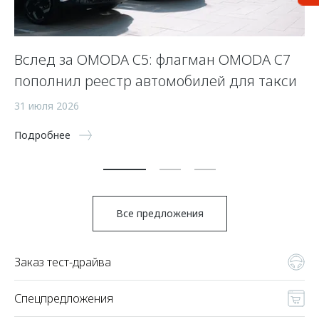
Вслед за OMODA C5: флагман OMODA C7
С
пополнил реестр автомобилей для такси
п
а
31 июля 2026
5 
Подробнее
По
Все предложения
Заказ тест-драйва
Спецпредложения