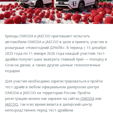
Страхование
Клиентская поддержка
Обратная связь
Кредитный калькулятор
O&J Автоклуб
Аксессуары
Клуб владельцев OMODA
Одежда и сувениры
Приложение O&J
Бренды OMODA и JAECOO приглашают испытать
Оригинальные аксессуары
автомобили OMODA и JAECOO в деле и принять участие в
Аксессуары
Запчасти
розыгрыше «Новогодний ДРАЙВ». В период с 15 декабря
Одежда и сувениры
2025 года по 11 января 2026 года каждый участник тест-
Трейд-ин
Оригинальные аксессуары
драйва получит шанс выиграть главный приз — поездку в
Сочи на двоих, а также другие ценные технологичные
Калькулятор трейд-ин
Запчасти
подарки.
Для участия необходимо зарегистрироваться и пройти
тест-драйв в любом официальном дилерском центре
OMODA и JAECOO на территории России. Пройти
регистрацию можно как заранее на сайтах
OMODA
или
JAECOO
, так и во время визита в дилерский центр
непосредственно перед тест-драйвом.