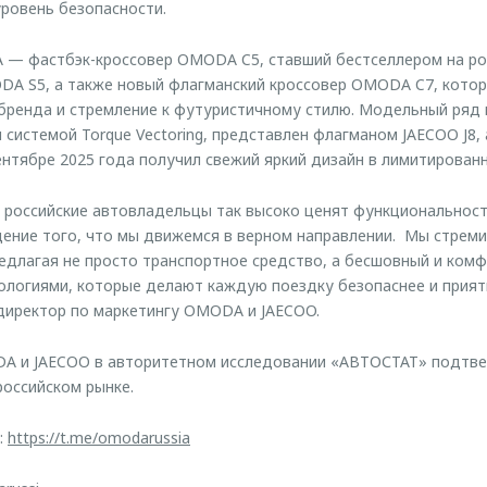
уровень безопасности.
— фастбэк-кроссовер OMODA C5, ставший бестселлером на ро
DA S5, а также новый флагманский кроссовер OMODA C7, кото
бренда и стремление к футуристичному стилю. Модельный ряд 
системой Torque Vectoring, представлен флагманом JAECOO J8
ентябре 2025 года получил свежий яркий дизайн в лимитированн
 российские автовладельцы так высоко ценят функциональнос
дение того, что мы движемся в верном направлении. Мы стрем
едлагая не просто транспортное средство, а бесшовный и ком
ологиями, которые делают каждую поездку безопаснее и прия
директор по маркетингу OMODA и JAECOO.
A и JAECOO в авторитетном исследовании «АВТОСТАТ» подтв
российском рынке.
:
https://t.me/omodarussia