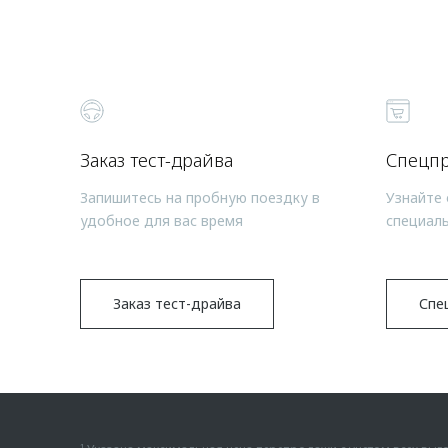
Заказ тест-драйва
Спецп
Запишитесь на пробную поездку в
Узнайте 
удобное для вас время
специал
Заказ тест-драйва
Спе