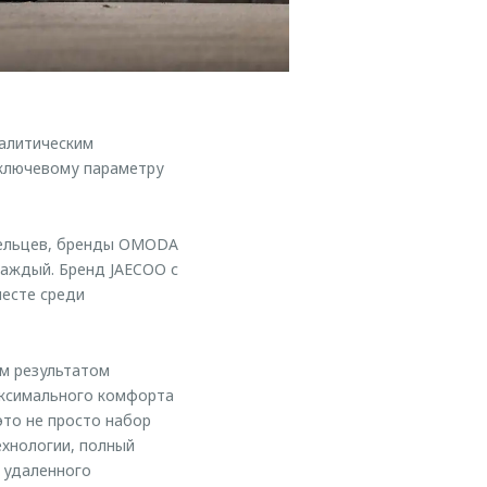
алитическим
 ключевому параметру
адельцев, бренды OMODA
каждый. Бренд JAECOO с
месте среди
м результатом
аксимального комфорта
то не просто набор
ехнологии, полный
 удаленного