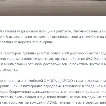
O заняли лидирующие позиции в рейтинге, опубликованным ан
»*. В исследовании владельцы оценивали свои автомобили по
различных дорожных сценариях.
а, в котором приняли участие более 2000 российских автовл
венство в массовом сегменте авторынка, набрав по 89,2 балла 
а и минимальным отрывом расположился на почетном третьем 
 сегмента.
иональности автомобилей OMODA и JAECOO стала закономерны
правленной на интеграцию передовых технологий и создание м
иров. Современная функциональность в понимании брендов — э
осистема, включающая интуитивно понятные мультимедийные т
ьных ассистентов вождения ADAS, телематические сервисы для