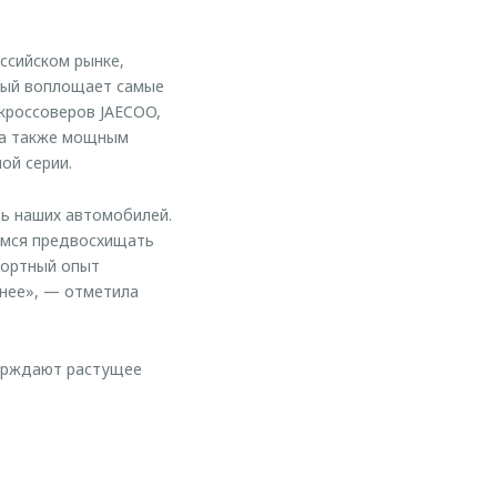
ссийском рынке,
рый воплощает самые
кроссоверов JAECOO,
, а также мощным
ой серии.
ть наших автомобилей.
имся предвосхищать
фортный опыт
тнее», — отметила
ерждают растущее