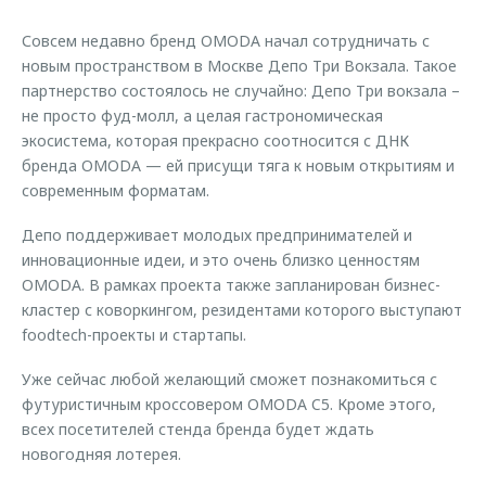
Страхование
Клиентская поддержка
Обратная связь
Совсем недавно бренд OMODA начал сотрудничать с
Кредитный калькулятор
O&J Автоклуб
новым пространством в Москве Депо Три Вокзала. Такое
партнерство состоялось не случайно: Депо Три вокзала –
Аксессуары
Клуб владельцев OMODA
не просто фуд-молл, а целая гастрономическая
Одежда и сувениры
Приложение O&J
экосистема, которая прекрасно соотносится с ДНК
бренда OMODA — ей присущи тяга к новым открытиям и
Оригинальные аксессуары
Аксессуары
современным форматам.
Запчасти
Одежда и сувениры
Депо поддерживает молодых предпринимателей и
Трейд-ин
Оригинальные аксессуары
инновационные идеи, и это очень близко ценностям
Калькулятор трейд-ин
Запчасти
OMODA. В рамках проекта также запланирован бизнес-
кластер с коворкингом, резидентами которого выступают
foodtech-проекты и стартапы.
Уже сейчас любой желающий сможет познакомиться с
футуристичным кроссовером OMODA C5. Кроме этого,
всех посетителей стенда бренда будет ждать
новогодняя лотерея.