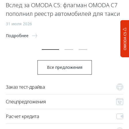
Вслед за OMODA C5: флагман OMODA C7
С
пополнил реестр автомобилей для такси
п
а
31 июля 2026
5 
OMODA C5
Подробнее
По
Все предложения
Заказ тест-драйва
Спецпредложения
Расчет кредита