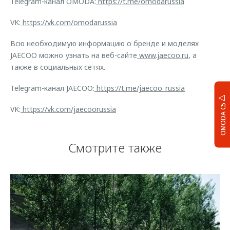
Telegram-канал OMODA:
https://t.me/omodarussia
VK:
https://vk.com/omodarussia
Всю необходимую информацию о бренде и моделях
JAECOO можно узнать на веб-сайте
www.jaecoo.ru
, а
также в социальных сетях.
Telegram-канал JAECOO:
https://t.me/jaecoo_russia
OMODA C5
VK:
https://vk.com/jaecoorussia
Смотрите также