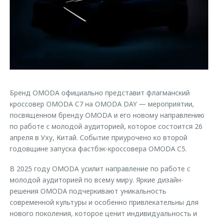
Страхование
Клиентская поддержка
Обратная связь
Кредитный калькулятор
O&J Автоклуб
Аксессуары
Клуб владельцев OMODA
Одежда и сувениры
Приложение O&J
Оригинальные аксессуары
Аксессуары
Запчасти
Бренд OMODA официально представит флагманский
Одежда и сувениры
кроссовер OMODA C7 на OMODA DAY — мероприятии,
Трейд-ин
Оригинальные аксессуары
посвященном бренду OMODA и его новому направлению
по работе с молодой аудиторией, которое состоится 26
Калькулятор трейд-ин
Запчасти
апреля в Уху, Китай. Событие приурочено ко второй
годовщине запуска фастбэк-кроссовера OMODA C5.
В 2025 году OMODA усилит направление по работе с
молодой аудиторией по всему миру. Яркие дизайн-
решения OMODA подчеркивают уникальность
современной культуры и особенно привлекательны для
нового поколения, которое ценит индивидуальность и