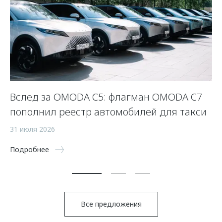
Вслед за OMODA C5: флагман OMODA C7
С
пополнил реестр автомобилей для такси
п
а
31 июля 2026
5 
Подробнее
По
Все предложения