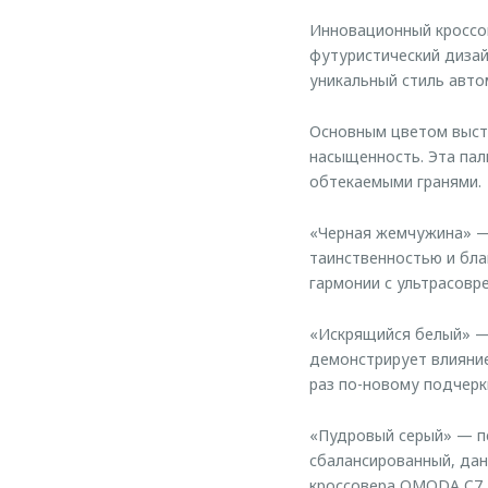
Инновационный кроссо
футуристический дизай
уникальный стиль авто
Основным цветом высту
насыщенность. Эта пал
обтекаемыми гранями.
«Черная жемчужина» —
таинственностью и бла
гармонии с ультрасов
«Искрящийся белый» — 
демонстрирует влияние
раз по-новому подчерк
«Пудровый серый» — пе
сбалансированный, дан
кроссовера OMODA C7.