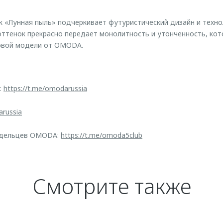
 «Лунная пыль» подчеркивает футуристический дизайн и техно
оттенок прекрасно передает монолитность и утонченность, кот
новой модели от OMODA.
:
https://t.me/omodarussia
arussia
адельцев OMODA:
https://t.me/omoda5club
Смотрите также