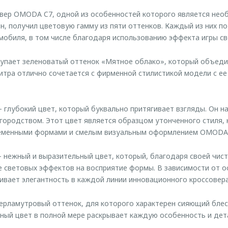
вер OMODA C7, одной из особенностей которого является нео
н, получил цветовую гамму из пяти оттенков. Каждый из них п
мобиля, в том числе благодаря использованию эффекта игры све
пает зеленоватый оттенок «Мятное облако», который объедин
итра отлично сочетается с фирменной стилистикой модели с ее
 глубокий цвет, который буквально притягивает взгляды. Он 
городством. Этот цвет является образцом утонченного стиля, 
ременными формами и смелым визуальным оформлением OMODA 
нежный и выразительный цвет, который, благодаря своей чист
 световых эффектов на восприятие формы. В зависимости от 
ивает элегантность в каждой линии инновационного кроссовера
рламутровый оттенок, для которого характерен сияющий блеск
ный цвет в полной мере раскрывает каждую особенность и де