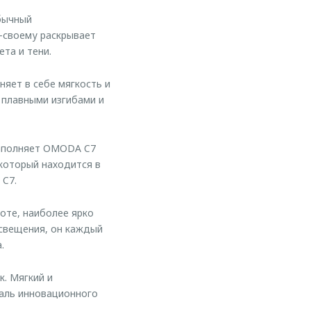
бычный
о-своему раскрывает
та и тени.
яет в себе мягкость и
 плавными изгибами и
наполняет OMODA C7
который находится в
C7.
оте, наиболее ярко
освещения, он каждый
.
. Мягкий и
таль инновационного