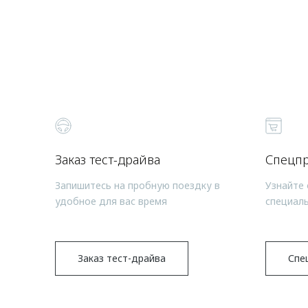
Заказ тест-драйва
Спецп
Запишитесь на пробную поездку в
Узнайте 
удобное для вас время
специал
Заказ тест-драйва
Спе