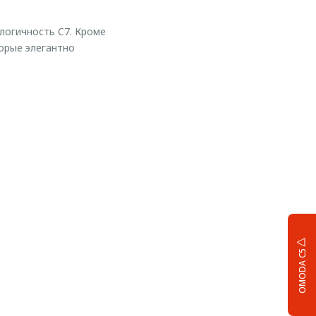
логичность C7. Кроме
орые элегантно
OMODA C5