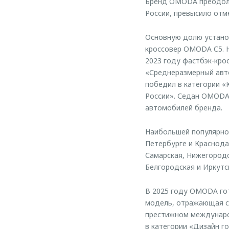
Бренд OMODA преодоле
России, превысило отме
Основную долю устано
кроссовер OMODA C5. 
2023 году фастбэк-кро
«Среднеразмерный авто
победил в категории 
России». Седан OMODA 
автомобилей бренда.
Наибольшей популярно
Петербурге и Краснода
Самарская, Нижегородс
Белгородская и Иркутс
В 2025 году OMODA гот
модель, отражающая с
престижном международ
в категории «Дизайн го