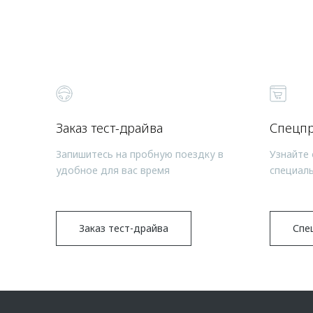
Заказ тест-драйва
Спецп
Запишитесь на пробную поездку в
Узнайте 
удобное для вас время
специал
Заказ тест-драйва
Спе