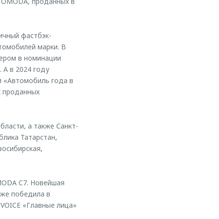
й OMODA, проданных в
ичный фастбэк-
томобилей марки. В
дером в номинации
 А в 2024 году
и «Автомобиль года в
х проданных
ласти, а также Санкт-
блика Татарстан,
восибирская,
OMODA C7. Новейшая
уже победила в
 VOICE «Главные лица»