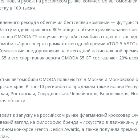
л новый рубеж на российском рынке: количество автомобиле
тку в 100 тысяч.
вленного рекорда обеспечил бестселлер компании — футурист
На эту модель пришлось 80% общего объема реализованных ав
ссовер OMODA C5 получил титул «Автомобиль года» и стал ли
мобиль/кроссовер» в рамках ежегодной премии «ТОП-5 АВТО».
«Компактные внедорожники» на ежегодной национальной преми
S5 и его спортивная версия OMODA S5 GT составляют 20% все
стью автомобили OMODA пользуются в Москве и Московской об
рском крае. В топ-10 регионов по продажам также вошли Респу
кая, Ростовская, Свердловская, Челябинская, Воронежская, Но
кая области.
овит к запуску на российском рынке флагманский кроссовер 
вежий взгляд на философию бренда «Искусство в движении», 
ном конкурсе French Design Awards, а также получила премию
да».