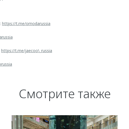
:
https://t.me/omodarussia
arussia
:
https://t.me/jaecoo\_russia
orussia
Смотрите также