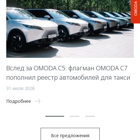
OMODA C5
Вслед за OMODA C5: флагман OMODA C7
С
пополнил реестр автомобилей для такси
п
а
31 июля 2026
5 
Подробнее
По
Все предложения