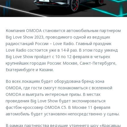
Страхование
Клиентская поддержка
Обратная связь
Кредитный калькулятор
O&J Автоклуб
Аксессуары
Клуб владельцев OMODA
Компания OMODA становится автомобильным партнером
Одежда и сувениры
Приложение O&J
Big Love Show 2023, проводимого одной из ведущих
Оригинальные аксессуары
радиостанций России – Love Radio. Главный праздник
Аксессуары
Love Radio состоится уже в 14-й раз. В этом году уикенд
Запчасти
Big Love Show пройдет с 10 по 12 февраля в четырех
Одежда и сувениры
крупнейших городах России: Москве, Санкт-Петербурге,
Трейд-ин
Оригинальные аксессуары
Екатеринбурге и Казани.
Калькулятор трейд-ин
Запчасти
Во всех локациях будет оборудована бренд-зона
OMODA, где гости смогут познакомиться с вселенной
OMODA и выиграть интересные призы. В местах
проведения Big Love Show будет экспонироваться
фастбэк-кроссовер OMODA C5. В Москве 11 февраля
автомобиль будет установлен непосредственно у сцены.
В рамках партнерства ведущие утреннего шоу «Красавцы