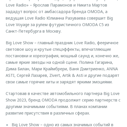
Love Radio» – Ярослав Парамонов и Никита Мартов
зададут вопрос от амбассадора бренда OMODA, а
ведущая Love Radio Юлианна Разуваева совершит Big
Love Voyage за рулем футуристичного OMODA C5 из
Санкт-Петербурга в Москву.
Big Love Show – главный праздник Love Radio, фееричное
световое шоу и крутые спецэффекты, впечатляющие
постановки и хореография, мощный саунд и, конечно же,
самые яркие звезды на одной сцене. Полина Гагарина,
Дима Билан, Мари Краймбрери, Ваня Дмитриенко, ANNA
ASTI, Сергей Лазарев, Zivert, Artik & Asti и другие подарят
свои самые горячие хиты и зарядят яркими эмоциями.
Стартовав в качестве автомобильного партнера Big Love
Show 2023, бренд OMODA продолжит серию партнерств с
другими значимыми событиями. В планах компании
развитие присутствия в различных сферах.
Big Love Show – одно из самых значимых событий в