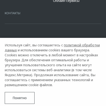
Онлайн-сервисы
platformId=alfasite
Кредит предоставляет АО Альфа-Банк. ИНН
7728168971 ОГРН 1027700067328 место нахождение 107078, г.
Москва, ул. Каланчевская, д. 27. Ген.лицензия ЦБ РФ № 1326 от
КОНТАКТЫ
16.01.2015. Предложение ограничено и не является публичной
офертой.
Используя сайт, вы соглашаетесь с
политикой обработки
данных
и использованием cookies вашего браузера.
Cookies можно отключить в любой момент в настройках
браузера. Для обеспечения оптимальной работы и
улучшения пользовательского опыта на сайте могут
использоваться системы веб-аналитики (в том числе
Горячая линия OMODA:
+7 (8634) 32-03-20
Яндекс.Метрика). Продолжая использование сайта, Вы
соглашаетесь с применением указанных технологий и
© 2026 ГЕДОН-ПРЕМЬЕР
размещением cookie-файлов.
Модельный ряд
Архивные модели
Контакты
Правовая информация
Понятно